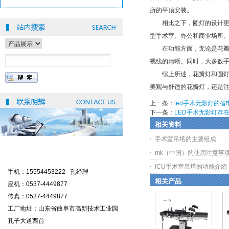
所的平顶安装。
相比之下，圆灯的设计更加
型手术室、办公和商业场所
在功能方面，无论是花瓣灯
视线的清晰。同时，大多数
综上所述，花瓣灯和圆灯在
美观与舒适的花瓣灯，还是
上一条：
led手术无影灯的省
下一条：
LED手术无影灯存
相关资料
手术室吊塔的主要组成
mk（中国）的使用注意事
ICU手术室吊塔的功能介绍
手机：15554453222
孔经理
相关产品
座机：0537-4449877
传真：0537-4449877
工厂地址：山东省曲阜市高新技术工业园
孔子大道西首