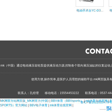
电动手术台YC-D3...
电
mk（中国）通过电动液压齿轮泵提供液压动力源,控制各个双向液压油缸的往复运动
使用方便,操作简单,是医护人员理想的辅助平台.mk网页版具
联系人：孔经理 移动电话：15554453222 联系电话：0537-4
MK网官方站网页版_MK网官方(中国)
|
BBV体育（BBVsports）
|
mk体育在线官网
|
鲁ICP备2022020478号
SPORTS）官方网站
|
BBV电子体育
|
mk体育在线官网
|
——