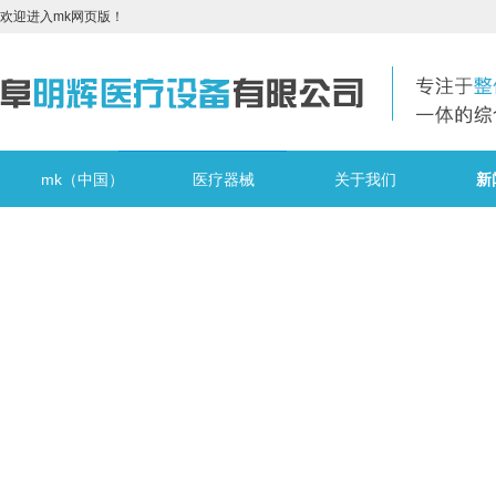
欢迎进入mk网页版！
mk（中国）
医疗器械
关于我们
新