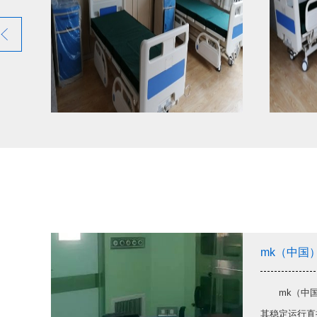
双摇护理床 中控刹车 四小护栏
mk（中国
mk（中国
案例实图
其稳定运行直