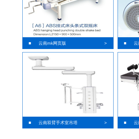
■
云南mk网页版
>
■
云
■
云南双臂手术室吊塔
>
■
云