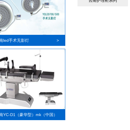
云南护理柜系列
南led手术无影灯
>
南YC-D1（豪华型）mk（中国）
>