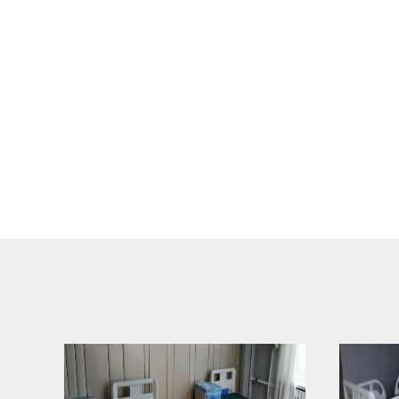
主要
列、
产品