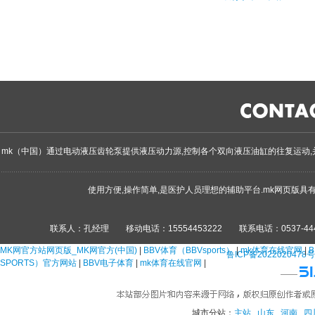
mk（中国）通过电动液压齿轮泵提供液压动力源,控制各个双向液压油缸的往复运动
使用方便,操作简单,是医护人员理想的辅助平台.mk网页版具
联系人：孔经理 移动电话：15554453222 联系电话：0537-4
MK网官方站网页版_MK网官方(中国)
|
BBV体育（BBVsports）
|
mk体育在线官网
|
鲁ICP备2022020478号
SPORTS）官方网站
|
BBV电子体育
|
mk体育在线官网
|
——
城市分站：
主站
山东
河南
四