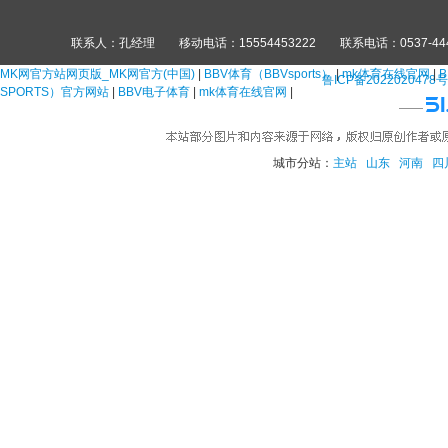
联系人：孔经理 移动电话：15554453222 联系电话：0537-4
MK网官方站网页版_MK网官方(中国)
|
BBV体育（BBVsports）
|
mk体育在线官网
|
鲁ICP备2022020478号
SPORTS）官方网站
|
BBV电子体育
|
mk体育在线官网
|
——
城市分站：
主站
山东
河南
四