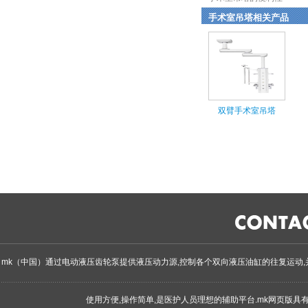
手术室吊塔相关产品
双臂手术室吊塔
mk（中国）通过电动液压齿轮泵提供液压动力源,控制各个双向液压油缸的往复运动
使用方便,操作简单,是医护人员理想的辅助平台.mk网页版具