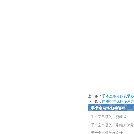
上一条：
手术室吊塔的安装
下一条：
医用护理床的使用
手术室吊塔相关资料
手术室吊塔的主要组成
手术室吊塔的日常维护保养
手术室吊塔的便利性