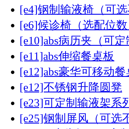
[e4]钢制输液椅（可
[e6]候诊椅（选配位
[e10]abs病历夹（可
[e11]abs伸缩餐桌板
[e12]abs豪华可移动
[e12]不锈钢升降圆凳
[e23]可定制输液架系
[e25]钢制屏风（可