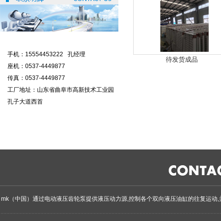
手机：15554453222
孔经理
待发货成品
座机：0537-4449877
传真：0537-4449877
工厂地址：山东省曲阜市高新技术工业园
孔子大道西首
mk（中国）通过电动液压齿轮泵提供液压动力源,控制各个双向液压油缸的往复运动