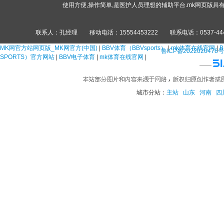
使用方便,操作简单,是医护人员理想的辅助平台.mk网页版具
联系人：孔经理 移动电话：15554453222 联系电话：0537-4
MK网官方站网页版_MK网官方(中国)
|
BBV体育（BBVsports）
|
mk体育在线官网
|
鲁ICP备2022020478号
SPORTS）官方网站
|
BBV电子体育
|
mk体育在线官网
|
——
城市分站：
主站
山东
河南
四