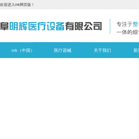
欢迎进入mk网页版！
mk（中国）
医疗器械
关于我们
新