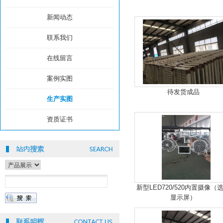
新闻动态
联系我们
在线留言
案例实图
待发货成品
生产实图
资质证书
新型LED720/520内置摄像（
显示屏）