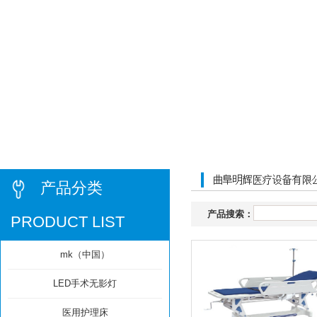
产品分类
产品搜索：
PRODUCT LIST
mk（中国）
LED手术无影灯
医用护理床